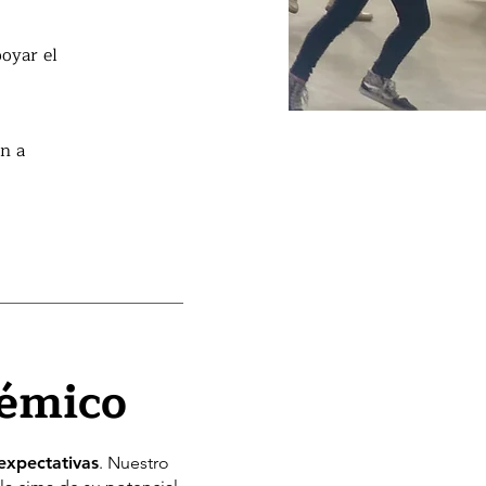
poyar el
n a
démico
expectativas
. Nuestro