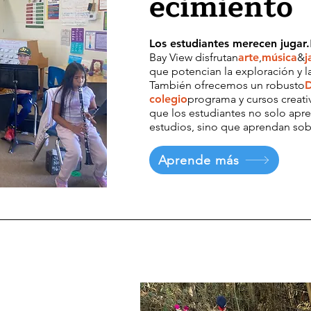
ecimiento
Los estudiantes merecen jugar.
Bay View disfrutan
arte
,
música
&
j
que potencian la exploración y la
También ofrecemos un robusto
D
colegio
programa y cursos creativ
que los estudiantes no solo apr
estudios, sino que aprendan sob
Aprende más