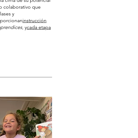
 la cima de su potencial
vo colaborativo que
lases y
porcionan
instrucción
aprendices
, y
cada etapa