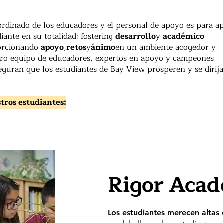
ordinado de los educadores y el personal de apoyo es para a
iante en su totalidad: fostering
desarrollo
y
académico
orcionando
apoyo
,
retos
y
ánimo
en un ambiente acogedor y
tro equipo de educadores, expertos en apoyo y campeones
guran que los estudiantes de Bay View prosperen y se dirija
tros estudiantes:
Rigor Aca
Los estudiantes merecen altas 