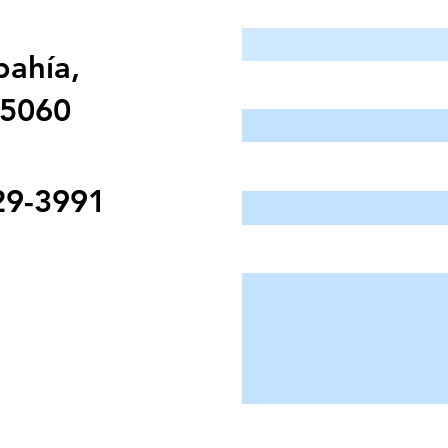
Introduzca su nombre
bahía,
Introduce tu correo electrón
95060
Ingrese su asunto
29-3991
Mensaje