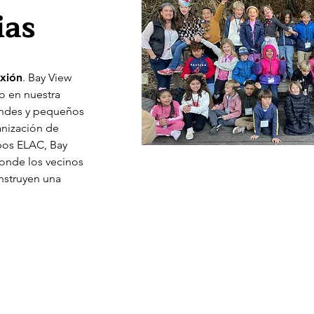
ias
xión
. Bay View
o en nuestra
ndes y pequeños
anización de
pos ELAC, Bay
onde los vecinos
nstruyen una