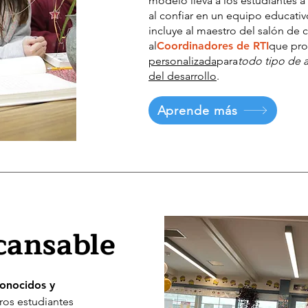
modelo lleva a los estudiantes a
al confiar en un equipo educati
incluye al maestro del salón de c
al
Coordinadores de RTI
que pro
personalizada
para
todo tipo de 
del desarrollo
.
Aprende más
cansable
conocidos y
tros estudiantes